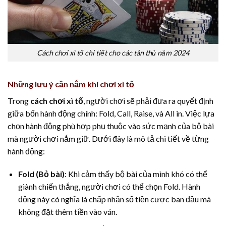
Cách chơi xì tố chi tiết cho các tân thủ năm 2024
Những lưu ý cần nắm khi chơi xì tố
Trong
cách chơi xì tố
, người chơi sẽ phải đưa ra quyết định
giữa bốn hành động chính: Fold, Call, Raise, và All in. Việc lựa
chọn hành động phù hợp phụ thuộc vào sức mạnh của bộ bài
mà người chơi nắm giữ. Dưới đây là mô tả chi tiết về từng
hành động:
Fold (Bỏ bài)
: Khi cảm thấy bộ bài của mình khó có thể
giành chiến thắng, người chơi có thể chọn Fold. Hành
động này có nghĩa là chấp nhận số tiền cược ban đầu mà
không đặt thêm tiền vào ván.