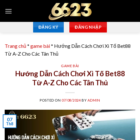
Skip
to
content
ĐĂNG KÝ
ĐĂNG NHẬP
Trang chủ
*
game bài
*
Hướng Dẫn Cách Chơi Xì Tố Bet88
Từ A-Z Cho Các Tân Thủ
GAME BÀI
Hướng Dẫn Cách Chơi Xì Tố Bet88
Từ A-Z Cho Các Tân Thủ
POSTED ON
07/08/2024
BY
ADMIN
07
Th8