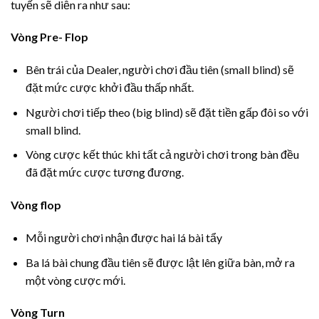
tuyến sẽ diễn ra như sau:
Vòng Pre- Flop
Bên trái của Dealer, người chơi đầu tiên (small blind) sẽ
đặt mức cược khởi đầu thấp nhất.
Người chơi tiếp theo (big blind) sẽ đặt tiền gấp đôi so với
small blind.
Vòng cược kết thúc khi tất cả người chơi trong bàn đều
đã đặt mức cược tương đương.
Vòng flop
Mỗi người chơi nhận được hai lá bài tẩy
Ba lá bài chung đầu tiên sẽ được lật lên giữa bàn, mở ra
một vòng cược mới.
Vòng Turn