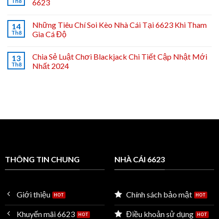
Th8
6623
Những Tiêu Chí Soi Kèo Nhà Cái Tại 6623 Khi Tham
14
Th8
Gia Cá Độ
Chia Sẻ Luật Chơi Blackjack Chi Tiết Cập Nhật Mới
13
Th8
Nhất 2024
THÔNG TIN CHUNG
NHÀ CÁI 6623
Giới thiệu
Chính sách bảo mật
Khuyến mãi 6623
Điều khoản sử dụng