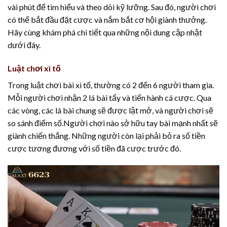
vài phút để tìm hiểu và theo dõi kỹ lưỡng. Sau đó, người chơi
có thể bắt đầu đặt cược và nắm bắt cơ hội giành thưởng.
Hãy cùng khám phá chi tiết qua những nội dung cập nhật
dưới đây.
Luật chơi xì tố
Trong luật chơi bài xì tố, thường có 2 đến 6 người tham gia.
Mỗi người chơi nhận 2 lá bài tẩy và tiến hành cá cược. Qua
các vòng, các lá bài chung sẽ được lật mở, và người chơi sẽ
so sánh điểm số.Người chơi nào sở hữu tay bài mạnh nhất sẽ
giành chiến thắng. Những người còn lại phải bỏ ra số tiền
cược tương đương với số tiền đã cược trước đó.